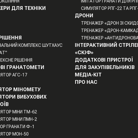
ПОКОЛІННЯ
ІМІТАТОР ГРАНАТИ ДЛЯ РП
ЕРИ ДЛЯ ТЕХНІКИ
СИМУЛЯТОР РПГ-22 ТА РПГ
ДРОНИ
ТРЕНАЖЕР «ДРОН ЗІ СКИД
ТРЕНАЖЕР «ДРОН-КАМІКА
 РІШЕННЯ
ТРЕНАЖЕР «АНТИДРОНОВА
ІНТЕРАКТИВНИЙ СТРІЛЕ
ВАЛЬНИЙ КОМПЛЕКС ШУТХАУС
«СКІФ»
АТ"
ДОДАТКОВІ ПРИСТРОЇ
ЕКСНЕ РІШЕННЯ
ВІ ГРАНАТОМЕТИ
ДЛЯ ЗАКУПІВЕЛЬНИКІВ
МЕДІА-КІТ
ЯТОР АГС-17
ПРО НАС
ТОР МІНОМЕТУ
ТОРИ ВИБУХОВИХ
ОЇВ
ЯТОР МІНИ TM-62
ЯТОР МІНИ ПМН-2
ТОР ГРАНАТИ Ф-1
ЯТОР МОН-50