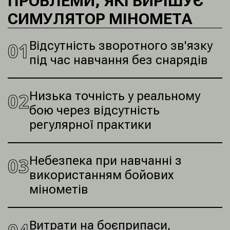
ПРОБЛЕМИ, ЯКІ ВИРІШУЄ
СИМУЛЯТОР МІНОМЕТА
0
1
Відсутність зворотного зв'язку
під час навчання без снарядів
0
2
Низька точність у реальному
бою через відсутність
регулярної практики
0
3
Небезпека при навчанні з
використанням бойових
мінометів
Витрати на боєприпаси,