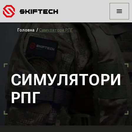
/
Головна
Симулятори РПГ
СИМУЛЯТОРИ
РПГ